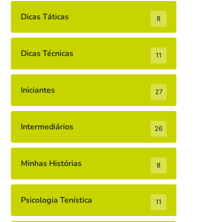
Dicas Táticas
8
Dicas Técnicas
11
Iniciantes
27
Intermediários
26
Minhas Histórias
8
Psicologia Tenística
11