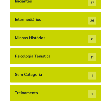
Iniciantes
27
Intermediários
26
Minhas Histórias
8
Psicologia Tenística
11
Sem Categoria
1
Treinamento
1