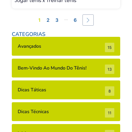
Jogar tênis x Treinar tênis
...
1
2
3
6
CATEGORIAS
Avançados
15
Bem-Vindo Ao Mundo Do Tênis!
13
Dicas Táticas
8
Dicas Técnicas
11