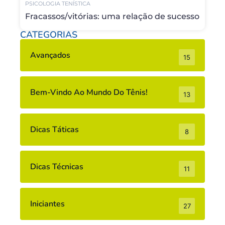
PSICOLOGIA TENÍSTICA
Fracassos/vitórias: uma relação de sucesso
CATEGORIAS
Avançados
15
Bem-Vindo Ao Mundo Do Tênis!
13
Dicas Táticas
8
Dicas Técnicas
11
Iniciantes
27