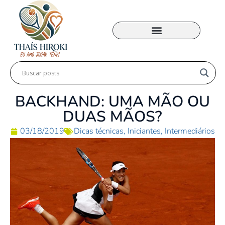
MINHA ACADEMIA
BACKHAND: UMA MÃO OU
DUAS MÃOS?
03/18/2019
Dicas técnicas
,
Iniciantes
,
Intermediários