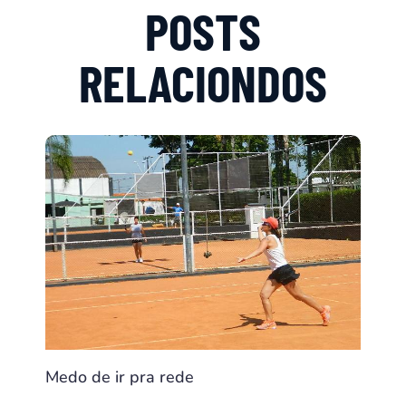
POSTS
RELACIONDOS
Medo de ir pra rede
Como 
: O
cê