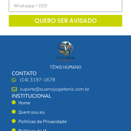
QUERO SER AVISADO
TÊNIS HUMANO
CONTATO
(14) 3197-1678
suporte@euamojogartenis.com.br
INSTITUCIONAL
Home
Quem sou eu
Politicas de Privacidade
Politicas de IA