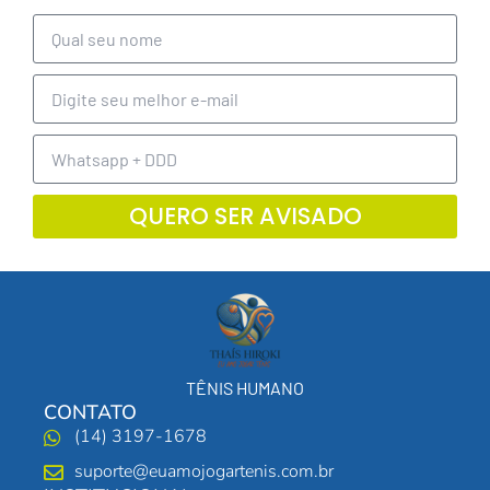
QUERO SER AVISADO
TÊNIS HUMANO
CONTATO
(14) 3197-1678
suporte@euamojogartenis.com.br