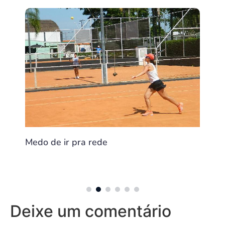
Medo de ir pra rede
Como 
: O
cê
Deixe um comentário